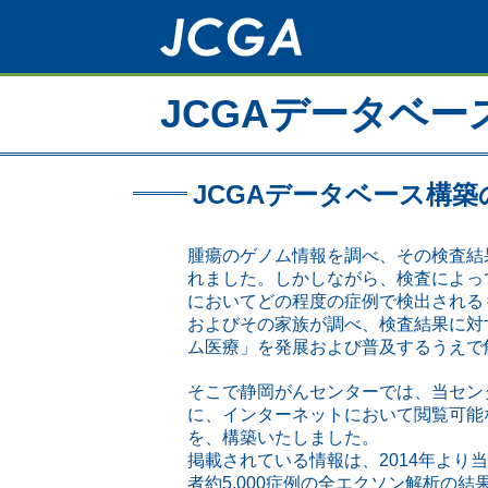
メ
イ
ン
コ
JCGAデータベー
ン
テ
ン
ツ
JCGAデータベース構
に
移
動
腫瘍のゲノム情報を調べ、その検査結
れました。しかしながら、検査によっ
においてどの程度の症例で検出される
およびその家族が調べ、検査結果に対
ム医療」を発展および普及するうえで
そこで静岡がんセンターでは、当セン
に、インターネットにおいて閲覧可能なデータベースJ
を、構築いたしました。
掲載されている情報は、2014年より
者約5,000症例の全エクソン解析の