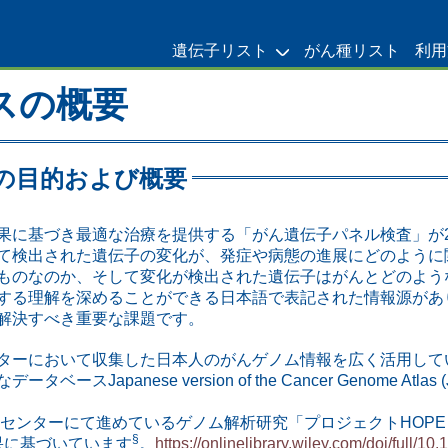
遺伝子リスト
がん種リスト
利用
スの概要
築の目的および概要
果に基づき最適な治療を提供する「がん遺伝子パネル検査」が2
て検出された遺伝子の変化が、発症や病態の進展にどのように
ものなのか、そして変化が検出された遺伝子はがんとどのよう
する理解を深めることができる日本語で表記された情報源があ
解決すべき重要な課題です。
ターにおいて収集した日本人のがんゲノム情報を広く活用して
apanese version of the Cancer Genome Atl
当センターにて進めているゲノム解析研究「プロジェクトHOPE
§
結果に基づいています
。
https://onlinelibrary.wiley.com/doi/full/10