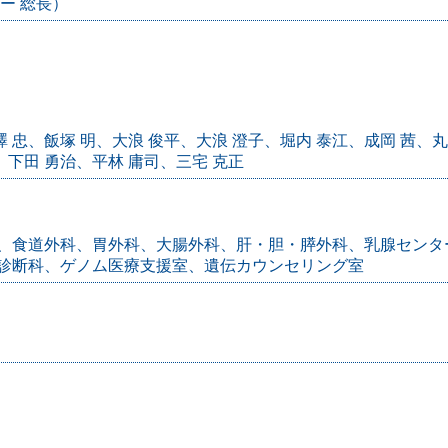
ー 総長）
澤 忠、飯塚 明、大浪 俊平、大浪 澄子、堀内 泰江、成岡 茜、丸
、下田 勇治、平林 庸司、三宅 克正
、食道外科、胃外科、大腸外科、肝・胆・膵外科、乳腺センタ
診断科、ゲノム医療支援室、遺伝カウンセリング室