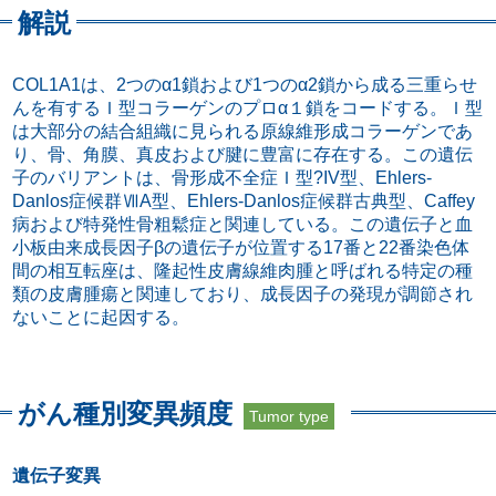
解説
COL1A1は、2つのα1鎖および1つのα2鎖から成る三重らせ
んを有するＩ型コラーゲンのプロα１鎖をコードする。Ｉ型
は大部分の結合組織に見られる原線維形成コラーゲンであ
り、骨、角膜、真皮および腱に豊富に存在する。この遺伝
子のバリアントは、骨形成不全症Ｉ型?IV型、Ehlers-
Danlos症候群ⅦA型、Ehlers-Danlos症候群古典型、Caffey
病および特発性骨粗鬆症と関連している。この遺伝子と血
小板由来成長因子βの遺伝子が位置する17番と22番染色体
間の相互転座は、隆起性皮膚線維肉腫と呼ばれる特定の種
類の皮膚腫瘍と関連しており、成長因子の発現が調節され
ないことに起因する。
がん種別変異頻度
Tumor type
遺伝子変異