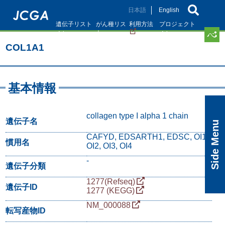
メ
日本語
English
イ
遺伝子リスト
がん種リス
利用方法
プロジェクト
ン
ト
コ
COL1A1
ン
テ
ン
ツ
基本情報
に
移
動
collagen type I alpha 1 chain
遺伝子名
Side Menu
CAFYD, EDSARTH1, EDSC, OI1,
慣用名
OI2, OI3, OI4
-
遺伝子分類
1277(Refseq)
遺伝子ID
1277 (KEGG)
NM_000088
転写産物ID