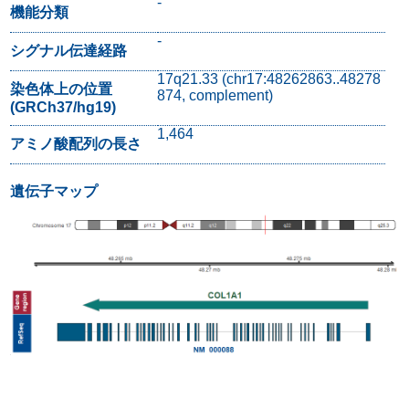
-
機能分類
-
シグナル伝達経路
17q21.33 (chr17:48262863..48278
染色体上の位置
874, complement)
(GRCh37/hg19)
1,464
アミノ酸配列の長さ
遺伝子マップ