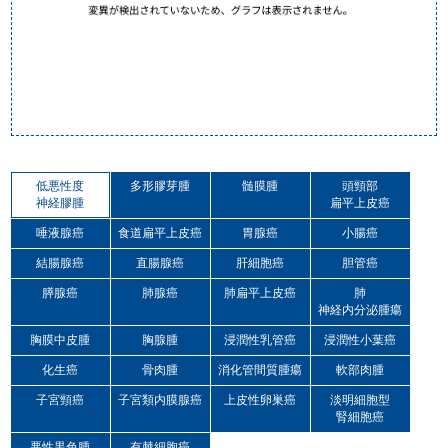
低悪性度
多形膠芽腫
髄膜腫
頭頸部
神経膠腫
扁平上皮癌
唾液腺癌
食道扁平上皮癌
胃腺癌
小腸癌
結腸腺癌
直腸腺癌
肝細胞癌
胆管癌
膵腺癌
肺腺癌
肺扁平上皮癌
肺
神経内分泌腫瘍
胸膜中皮腫
胸腺腫
浸潤性乳管癌
浸潤性小葉癌
化生癌
骨肉腫
消化管間質腫瘍
軟部肉腫
子宮頸癌
子宮類内膜腺癌
上皮性卵巣癌
淡明細胞型
腎細胞癌
悪性黒色腫
有棘細胞癌