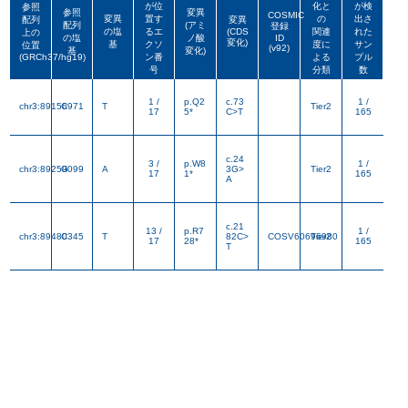
変異
置す
の
出さ
配列
変異
が位
化と
が検
参照
配列
(アミ
登録
参照
変異
の塩
るエ
(CDS
COSMIC
関連
れた
上の
変異
置す
の
出さ
配列
変異
の塩
ノ酸
ID
配列
(アミ
変化)
登録
基
クソ
度に
サン
位置
の塩
るエ
(CDS
(v92)
関連
れた
上の
基
変化)
の塩
ノ酸
ID
(GRCh37/hg19)
ン番
よる
プル
変化)
基
クソ
度に
サン
位置
(v92)
基
変化)
号
分類
数
(GRCh37/hg19)
ン番
よる
プル
号
分類
数
1 /
p.Q2
c.73
1 /
chr3:89156971
C
T
Tier2
17
5*
C>T
165
c.24
3 /
p.W8
1 /
chr3:89259099
G
A
3G>
Tier2
17
1*
165
A
c.21
13 /
p.R7
1 /
chr3:89480345
C
T
82C>
COSV60696980
Tier2
17
28*
165
T