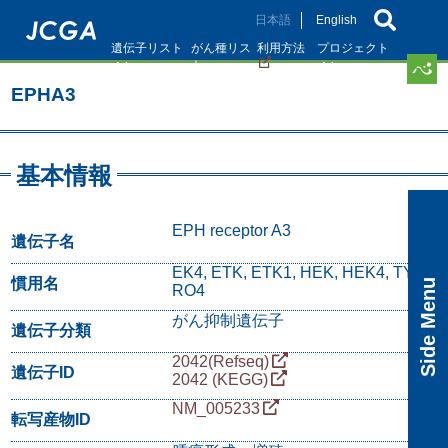
メ
日本語
English
イ
遺伝子リスト
がん種リス
利用方法
プロジェクト
ン
ト
コ
EPHA3
ン
テ
ン
ツ
基本情報
に
移
動
EPH receptor A3
遺伝子名
EK4, ETK, ETK1, HEK, HEK4, TY
慣用名
Side Menu
RO4
がん抑制遺伝子
遺伝子分類
2042(Refseq)
遺伝子ID
2042 (KEGG)
NM_005233
転写産物ID