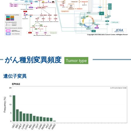
がん種別変異頻度
Tumor type
遺伝子変異