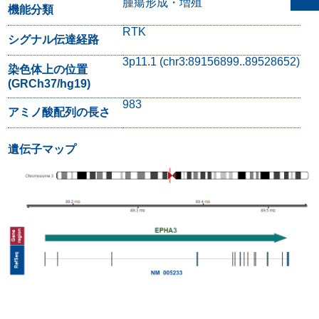
腫瘍形成・増殖
機能分類
RTK
シグナル伝達経路
3p11.1 (chr3:89156899..89528652)
染色体上の位置
(GRCh37/hg19)
983
アミノ酸配列の長さ
遺伝子マップ