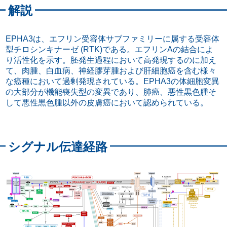
解説
EPHA3は、エフリン受容体サブファミリーに属する受容体
型チロシンキナーゼ (RTK)である。エフリンAの結合によ
り活性化を示す。胚発生過程において高発現するのに加え
て、肉腫、白血病、神経膠芽腫および肝細胞癌を含む様々
な癌種において過剰発現されている。EPHA3の体細胞変異
の大部分が機能喪失型の変異であり、肺癌、悪性黒色腫そ
して悪性黒色腫以外の皮膚癌において認められている。
シグナル伝達経路