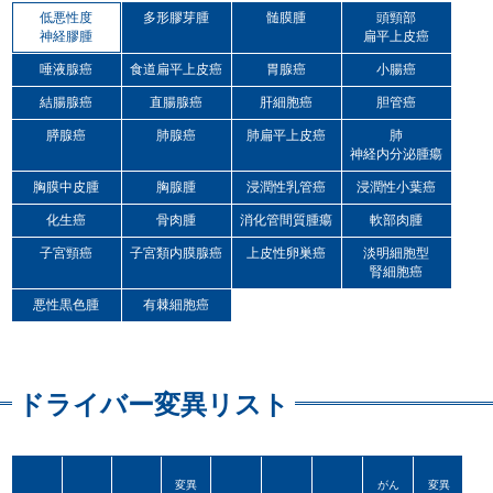
低悪性度
多形膠芽腫
髄膜腫
頭頸部
神経膠腫
扁平上皮癌
唾液腺癌
食道扁平上皮癌
胃腺癌
小腸癌
結腸腺癌
直腸腺癌
肝細胞癌
胆管癌
膵腺癌
肺腺癌
肺扁平上皮癌
肺
神経内分泌腫瘍
胸膜中皮腫
胸腺腫
浸潤性乳管癌
浸潤性小葉癌
化生癌
骨肉腫
消化管間質腫瘍
軟部肉腫
子宮頸癌
子宮類内膜腺癌
上皮性卵巣癌
淡明細胞型
腎細胞癌
悪性黒色腫
有棘細胞癌
ドライバー変異リスト
変異
がん
変異
が位
化と
が検
参照
変異
がん
変異
参照
変異
COSMIC