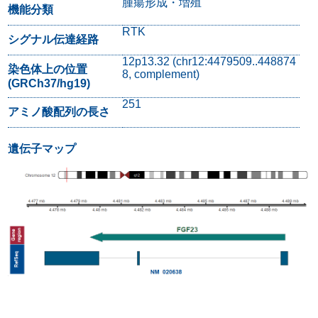
腫瘍形成・増殖
機能分類
RTK
シグナル伝達経路
12p13.32 (chr12:4479509..448874
染色体上の位置
8, complement)
(GRCh37/hg19)
251
アミノ酸配列の長さ
遺伝子マップ