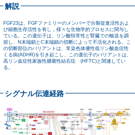
解説
FGF23は、FGFファミリーのメンバーで分裂促進活性およ
び細胞生存活性を有し，様々な生物学的プロセスに関与し
ている。この遺伝子は、リン酸恒常性と腎臓での輸送を調
節し、N末端鎖とC末端鎖の切断によって不活化される。こ
の切断部位のバリアントは、常染色体優性低リン酸血症性
くる病(ADHR)を引き起こし、この遺伝子のバリアントは、
高リン血症性家族性腫瘍性結石症 (HFTC)と関連してい
る。
シグナル伝達経路