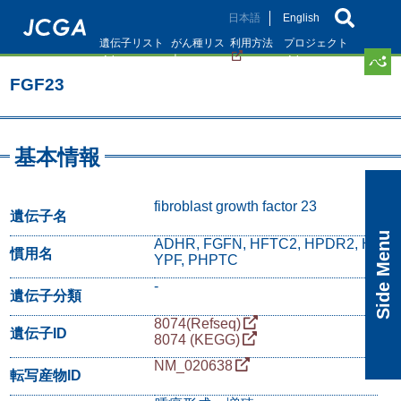
メ
日本語
English
イ
遺伝子リスト
がん種リス
利用方法
プロジェクト
ン
ト
コ
FGF23
ン
テ
ン
ツ
基本情報
に
移
動
fibroblast growth factor 23
遺伝子名
Side Menu
ADHR, FGFN, HFTC2, HPDR2, H
慣用名
YPF, PHPTC
-
遺伝子分類
8074(Refseq)
遺伝子ID
8074 (KEGG)
NM_020638
転写産物ID