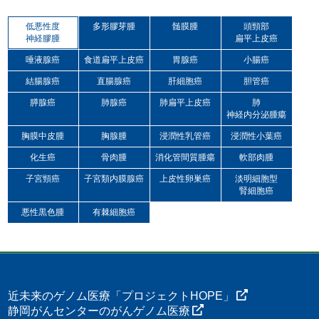
低悪性度
多形膠芽腫
髄膜腫
頭頸部
神経膠腫
扁平上皮癌
唾液腺癌
食道扁平上皮癌
胃腺癌
小腸癌
結腸腺癌
直腸腺癌
肝細胞癌
胆管癌
膵腺癌
肺腺癌
肺扁平上皮癌
肺
神経内分泌腫瘍
胸膜中皮腫
胸腺腫
浸潤性乳管癌
浸潤性小葉癌
化生癌
骨肉腫
消化管間質腫瘍
軟部肉腫
子宮頸癌
子宮類内膜腺癌
上皮性卵巣癌
淡明細胞型
腎細胞癌
悪性黒色腫
有棘細胞癌
近未来のゲノム医療「プロジェクトHOPE」
静岡がんセンターのがんゲノム医療