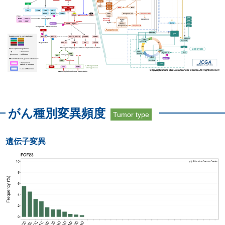
がん種別変異頻度
Tumor type
遺伝子変異