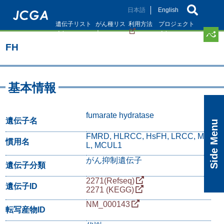
メ
日本語
English
イ
遺伝子リスト
がん種リス
利用方法
プロジェクト
ン
ト
コ
FH
ン
テ
ン
ツ
基本情報
に
移
動
fumarate hydratase
遺伝子名
Side Menu
FMRD, HLRCC, HsFH, LRCC, MC
慣用名
L, MCUL1
がん抑制遺伝子
遺伝子分類
2271(Refseq)
遺伝子ID
2271 (KEGG)
NM_000143
転写産物ID