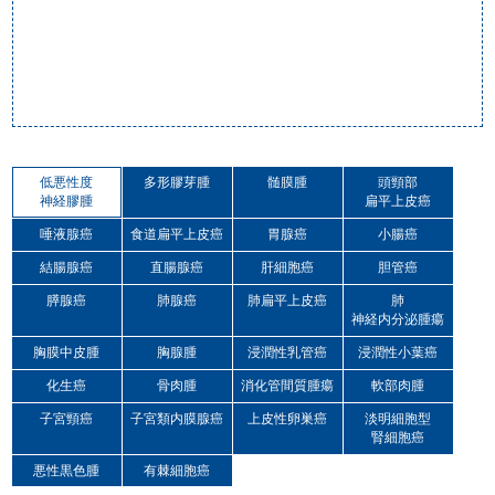
低悪性度
多形膠芽腫
髄膜腫
頭頸部
神経膠腫
扁平上皮癌
唾液腺癌
食道扁平上皮癌
胃腺癌
小腸癌
結腸腺癌
直腸腺癌
肝細胞癌
胆管癌
膵腺癌
肺腺癌
肺扁平上皮癌
肺
神経内分泌腫瘍
胸膜中皮腫
胸腺腫
浸潤性乳管癌
浸潤性小葉癌
化生癌
骨肉腫
消化管間質腫瘍
軟部肉腫
子宮頸癌
子宮類内膜腺癌
上皮性卵巣癌
淡明細胞型
腎細胞癌
悪性黒色腫
有棘細胞癌