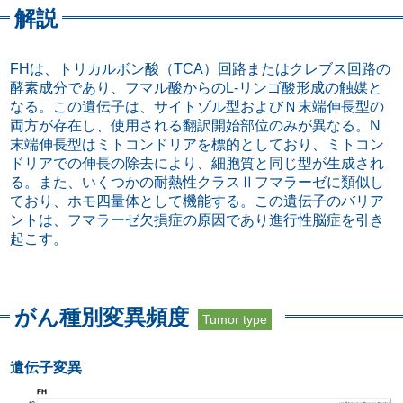
解説
FHは、トリカルボン酸（TCA）回路またはクレブス回路の
酵素成分であり、フマル酸からのL-リンゴ酸形成の触媒と
なる。この遺伝子は、サイトゾル型およびＮ末端伸長型の
両方が存在し、使用される翻訳開始部位のみが異なる。N
末端伸長型はミトコンドリアを標的としており、ミトコン
ドリアでの伸長の除去により、細胞質と同じ型が生成され
る。また、いくつかの耐熱性クラスⅡフマラーゼに類似し
ており、ホモ四量体として機能する。この遺伝子のバリア
ントは、フマラーゼ欠損症の原因であり進行性脳症を引き
起こす。
がん種別変異頻度
Tumor type
遺伝子変異