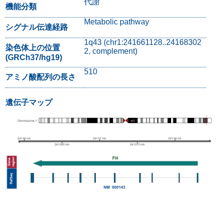
代謝
機能分類
Metabolic pathway
シグナル伝達経路
1q43 (chr1:241661128..24168302
染色体上の位置
2, complement)
(GRCh37/hg19)
510
アミノ酸配列の長さ
遺伝子マップ