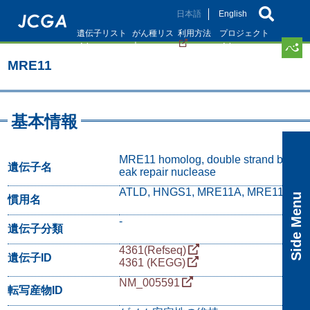
メ
日本語
English
イ
遺伝子リスト
がん種リス
利用方法
プロジェクト
ン
ト
コ
MRE11
ン
テ
ン
ツ
基本情報
に
移
動
MRE11 homolog, double strand br
遺伝子名
eak repair nuclease
ATLD, HNGS1, MRE11A, MRE11B
Side Menu
慣用名
-
遺伝子分類
4361(Refseq)
遺伝子ID
4361 (KEGG)
NM_005591
転写産物ID