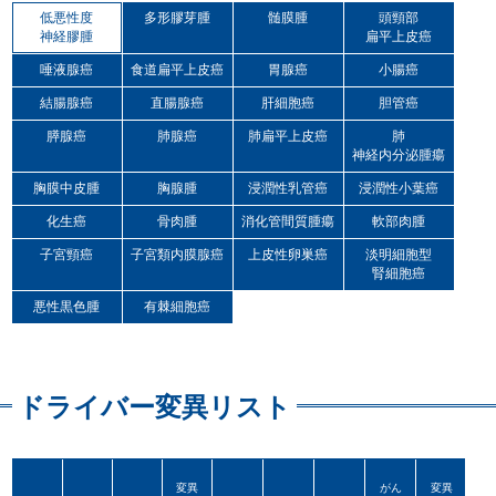
低悪性度
多形膠芽腫
髄膜腫
頭頸部
神経膠腫
扁平上皮癌
唾液腺癌
食道扁平上皮癌
胃腺癌
小腸癌
結腸腺癌
直腸腺癌
肝細胞癌
胆管癌
膵腺癌
肺腺癌
肺扁平上皮癌
肺
神経内分泌腫瘍
胸膜中皮腫
胸腺腫
浸潤性乳管癌
浸潤性小葉癌
化生癌
骨肉腫
消化管間質腫瘍
軟部肉腫
子宮頸癌
子宮類内膜腺癌
上皮性卵巣癌
淡明細胞型
腎細胞癌
悪性黒色腫
有棘細胞癌
ドライバー変異リスト
変異
がん
変異
が位
化と
が検
参照
変異
がん
変異
参照
変異
COSMIC