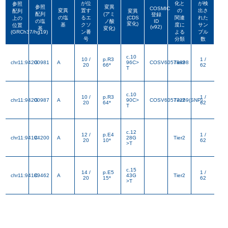
変異
置す
の
出さ
配列
変異
が位
化と
が検
参照
配列
(アミ
登録
参照
変異
の塩
るエ
(CDS
COSMIC
関連
れた
上の
変異
置す
の
出さ
配列
変異
の塩
ノ酸
ID
配列
(アミ
変化)
登録
基
クソ
度に
サン
位置
の塩
るエ
(CDS
(v92)
関連
れた
上の
基
変化)
の塩
ノ酸
ID
(GRCh37/hg19)
ン番
よる
プル
変化)
基
クソ
度に
サン
位置
(v92)
基
変化)
号
分類
数
(GRCh37/hg19)
ン番
よる
プル
号
分類
数
c.10
10 /
p.R3
1 /
chr11:94200981
G
A
96C>
COSV60578898
Tier2
20
66*
62
T
c.10
10 /
p.R3
1 /
chr11:94200987
G
A
90C>
COSV60577289(SNP)
Tier2
20
64*
62
T
c.12
12 /
p.E4
1 /
chr11:94194200
C
A
28G
Tier2
20
10*
62
>T
c.15
14 /
p.E5
1 /
chr11:94189462
C
A
43G
Tier2
20
15*
62
>T