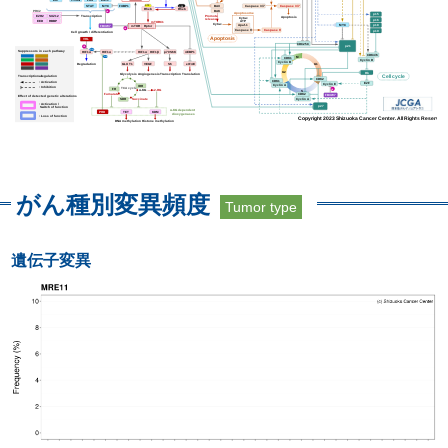
がん種別変異頻度
Tumor type
遺伝子変異