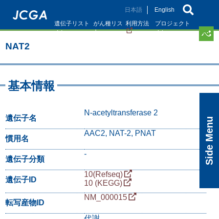
メ
日本語
English
イ
遺伝子リスト
がん種リス
利用方法
プロジェクト
ン
ト
コ
NAT2
ン
テ
ン
ツ
基本情報
に
移
動
N-acetyltransferase 2
遺伝子名
Side Menu
AAC2, NAT-2, PNAT
慣用名
-
遺伝子分類
10(Refseq)
遺伝子ID
10 (KEGG)
NM_000015
転写産物ID
代謝