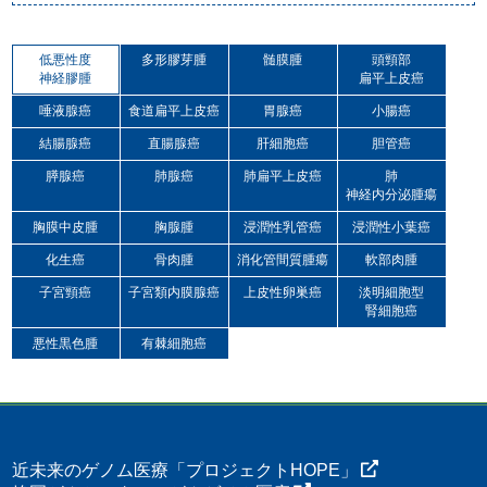
低悪性度
多形膠芽腫
髄膜腫
頭頸部
神経膠腫
扁平上皮癌
唾液腺癌
食道扁平上皮癌
胃腺癌
小腸癌
結腸腺癌
直腸腺癌
肝細胞癌
胆管癌
膵腺癌
肺腺癌
肺扁平上皮癌
肺
神経内分泌腫瘍
胸膜中皮腫
胸腺腫
浸潤性乳管癌
浸潤性小葉癌
化生癌
骨肉腫
消化管間質腫瘍
軟部肉腫
子宮頸癌
子宮類内膜腺癌
上皮性卵巣癌
淡明細胞型
腎細胞癌
悪性黒色腫
有棘細胞癌
近未来のゲノム医療「プロジェクトHOPE」