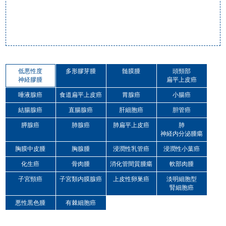
低悪性度
多形膠芽腫
髄膜腫
頭頸部
神経膠腫
扁平上皮癌
唾液腺癌
食道扁平上皮癌
胃腺癌
小腸癌
結腸腺癌
直腸腺癌
肝細胞癌
胆管癌
膵腺癌
肺腺癌
肺扁平上皮癌
肺
神経内分泌腫瘍
胸膜中皮腫
胸腺腫
浸潤性乳管癌
浸潤性小葉癌
化生癌
骨肉腫
消化管間質腫瘍
軟部肉腫
子宮頸癌
子宮類内膜腺癌
上皮性卵巣癌
淡明細胞型
腎細胞癌
悪性黒色腫
有棘細胞癌