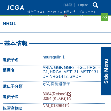
メ
日本語
English
イ
遺伝子リスト
がん種リス
利用方法
プロジェクト
ン
ト
コ
NRG1
ン
テ
ン
ツ
基本情報
に
移
動
neuregulin 1
遺伝子名
Side Menu
ARIA, GGF, GGF2, HGL, HRG, HR
慣用名
G1, HRGA, MST131, MSTP131, N
DF, NRG1-IT2, SMDF
がん抑制遺伝子
遺伝子分類
3084(Refseq)
遺伝子ID
3084 (KEGG)
NM_013964
転写産物ID