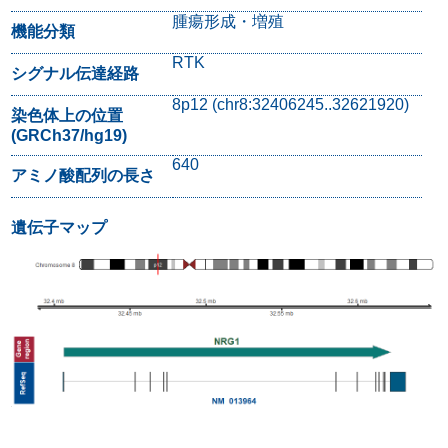
腫瘍形成・増殖
機能分類
RTK
シグナル伝達経路
8p12 (chr8:32406245..32621920)
染色体上の位置
(GRCh37/hg19)
640
アミノ酸配列の長さ
遺伝子マップ