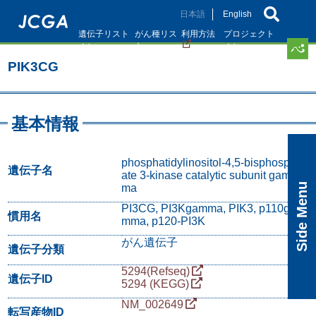
メ
日本語
English
イ
遺伝子リスト
がん種リス
利用方法
プロジェクト
ン
ト
コ
PIK3CG
ン
テ
ン
ツ
基本情報
に
移
動
phosphatidylinositol-4,5-bisphosph
遺伝子名
ate 3-kinase catalytic subunit gam
Side Menu
ma
PI3CG, PI3Kgamma, PIK3, p110ga
慣用名
mma, p120-PI3K
がん遺伝子
遺伝子分類
5294(Refseq)
遺伝子ID
5294 (KEGG)
NM_002649
転写産物ID