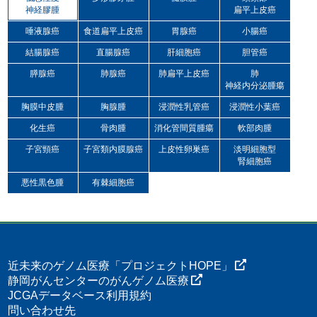
神経膠腫
扁平上皮癌
唾液腺癌
食道扁平上皮癌
胃腺癌
小腸癌
結腸腺癌
直腸腺癌
肝細胞癌
胆管癌
膵腺癌
肺腺癌
肺扁平上皮癌
肺
神経内分泌腫瘍
胸膜中皮腫
胸腺腫
浸潤性乳管癌
浸潤性小葉癌
化生癌
骨肉腫
消化管間質腫瘍
軟部肉腫
子宮頸癌
子宮類内膜腺癌
上皮性卵巣癌
淡明細胞型
腎細胞癌
悪性黒色腫
有棘細胞癌
近未来のゲノム医療「プロジェクトHOPE」
静岡がんセンターのがんゲノム医療
JCGAデータベース利用規約
問い合わせ先