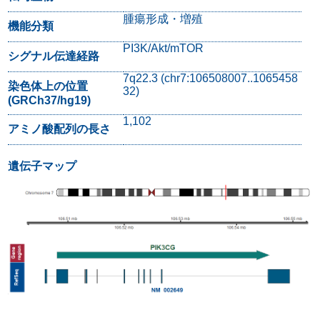
腫瘍形成・増殖
機能分類
PI3K/Akt/mTOR
シグナル伝達経路
7q22.3 (chr7:106508007..1065458
染色体上の位置
32)
(GRCh37/hg19)
1,102
アミノ酸配列の長さ
遺伝子マップ