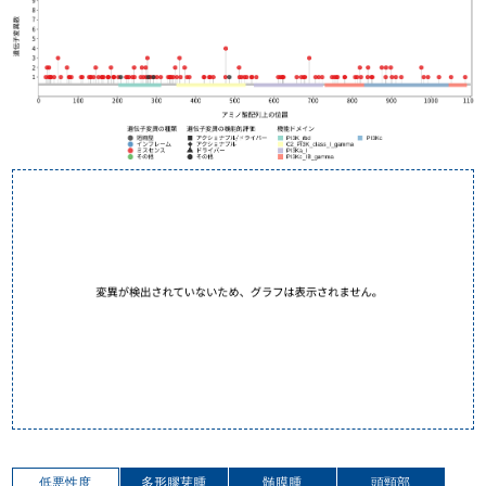
低悪性度
多形膠芽腫
髄膜腫
頭頸部