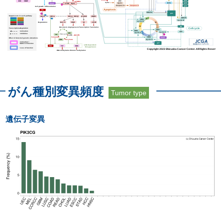
がん種別変異頻度
Tumor type
遺伝子変異