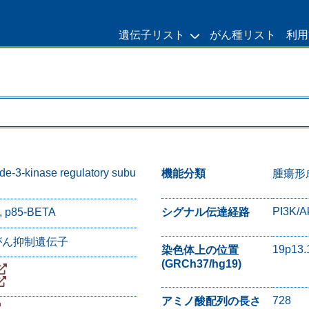
遺伝子リスト
がん種リスト
利用
de-3-kinase regulatory subu
機能分類
腫瘍形
PI3K/A
シグナル伝達経路
, p85-BETA
 がん抑制遺伝子
19p13.
染色体上の位置
(GRCh37/hg19)
728
アミノ酸配列の長さ