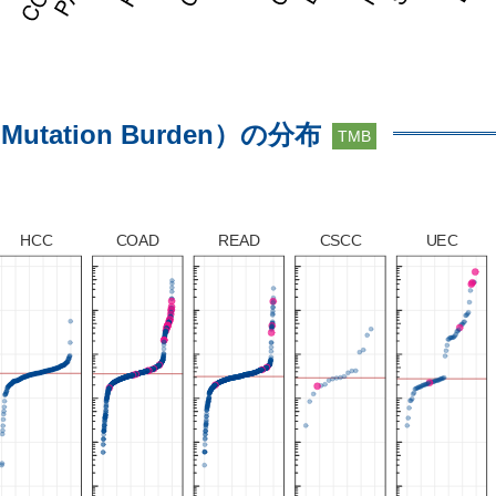
utation Burden）の分布
TMB