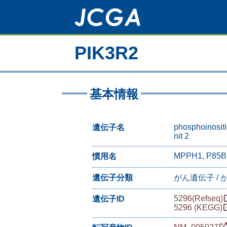
メ
イ
ン
コ
PIK3R2
ン
テ
ン
ツ
に
基本情報
移
動
phosphoinositi
遺伝子名
nit 2
MPPH1, P85B
慣用名
遺伝子分類
がん遺伝子 /
5296(Refseq)
遺伝子ID
5296 (KEGG)