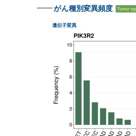
がん種別変異頻度
Tumor ty
遺伝子変異