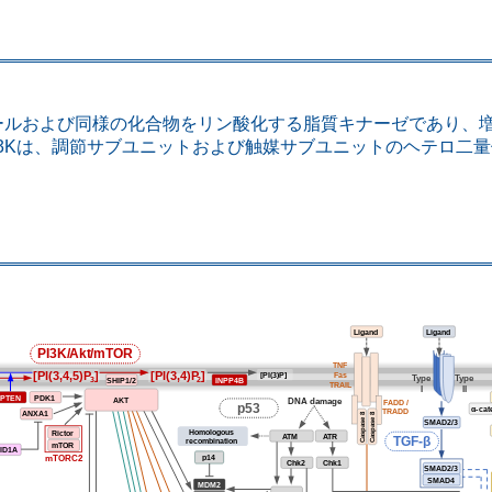
シトールおよび同様の化合物をリン酸化する脂質キナーゼであり、
I3Kは、調節サブユニットおよび触媒サブユニットのヘテロ二