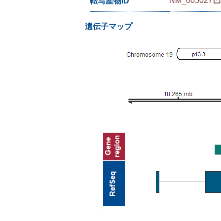
NM_005027
転写産物ID
遺伝子マップ