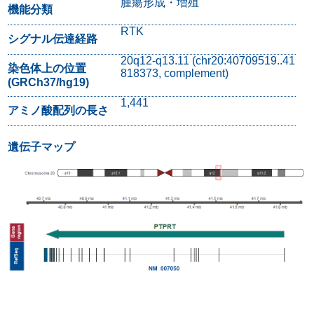
腫瘍形成・増殖
機能分類
RTK
シグナル伝達経路
20q12-q13.11 (chr20:40709519..41
染色体上の位置
818373, complement)
(GRCh37/hg19)
1,441
アミノ酸配列の長さ
遺伝子マップ