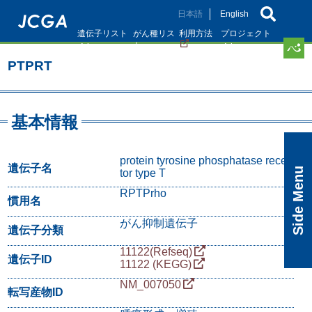
メ
日本語
English
イ
遺伝子リスト
がん種リス
利用方法
プロジェクト
ン
ト
コ
PTPRT
ン
テ
ン
ツ
基本情報
に
移
動
protein tyrosine phosphatase recep
遺伝子名
Side Menu
tor type T
RPTPrho
慣用名
がん抑制遺伝子
遺伝子分類
11122(Refseq)
遺伝子ID
11122 (KEGG)
NM_007050
転写産物ID