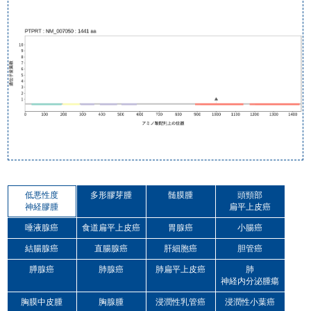
低悪性度
多形膠芽腫
髄膜腫
頭頸部
神経膠腫
扁平上皮癌
唾液腺癌
食道扁平上皮癌
胃腺癌
小腸癌
結腸腺癌
直腸腺癌
肝細胞癌
胆管癌
膵腺癌
肺腺癌
肺扁平上皮癌
肺
神経内分泌腫瘍
胸膜中皮腫
胸腺腫
浸潤性乳管癌
浸潤性小葉癌