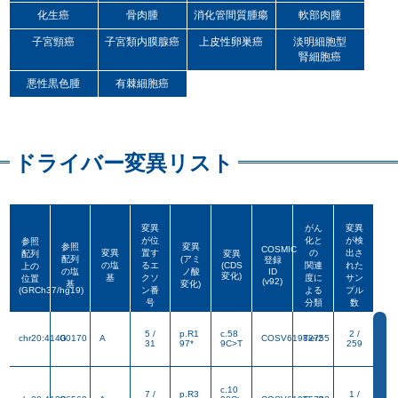
化生癌
骨肉腫
消化管間質腫瘍
軟部肉腫
子宮頸癌
子宮類内膜腺癌
上皮性卵巣癌
淡明細胞型
腎細胞癌
悪性黒色腫
有棘細胞癌
ドライバー変異リスト
変異
がん
変異
が位
化と
が検
参照
変異
がん
変異
参照
変異
COSMIC
変異
置す
の
出さ
配列
変異
が位
化と
が検
参照
配列
(アミ
登録
参照
変異
の塩
るエ
(CDS
COSMIC
関連
れた
上の
変異
置す
の
出さ
配列
変異
の塩
ノ酸
ID
配列
(アミ
変化)
登録
基
クソ
度に
サン
位置
の塩
るエ
(CDS
(v92)
関連
れた
上の
基
変化)
の塩
ノ酸
ID
(GRCh37/hg19)
ン番
よる
プル
変化)
基
クソ
度に
サン
位置
(v92)
基
変化)
号
分類
数
(GRCh37/hg19)
ン番
よる
プル
号
分類
数
5 /
p.R1
c.58
2 /
chr20:41400170
G
A
COSV61982755
Tier2
31
97*
9C>T
259
c.10
7 /
p.R3
1 /