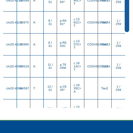
chr20:41306569
G
A
90C>
COSV61965733
Tier2
31
64*
259
T
c.13
8 /
p.R4
1 /
chr20:41100975
G
A
81C>
COSV61958074
Tier2
31
61*
259
T
c.13
8 /
p.R4
1 /
chr20:41100999
G
A
57C>
COSV61960613
Tier2
31
53C
259
T
c.18
11 /
p.T6
1 /
chr20:40979319
G
A
14C>
COSV62017284
Tier2
31
05M
259
T
c.19
12 /
p.C6
1 /
chr20:40944567
G
T
35C>
Tier2
31
45*
259
A
c.23
15 /
p.Y7
1 /
chr20:40864874
A
T
37T>
Tier2
31
79*
259
A
c.24
16 /
p.E8
1 /
chr20:40827919
C
A
52G
Tier2